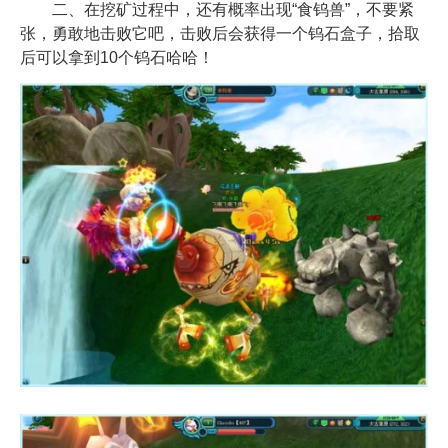
二、在挖矿过程中，还有概率出现“食钨兽”，不要紧
张，勇敢地击败它吧，击败后会获得一个钨石盒子，拾取
后可以拿到10个钨石哈哈！