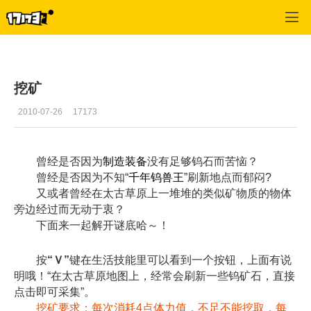
专区_《飞飞》
>
游戏资料
>
正文
挖矿
2010-07-26
17173
曾经是否因为
制造装备
没有足够钨石而苦恼？
曾经是否因为不知“
千年钨兽王
”刷新地点而郁闷?
又或者曾经在太古草原上一堆堆的类似矿物质的物体
旁边经过而无动于衷？
下面来一起解开谜底哈～！
按
“Ｖ”
键在生活技能里可以看到一个按钮，上面有说
明哦！“在太古草原地图上，经常会刷新一些钨矿石，直接
点击即可采集”。
挖矿要求：每次消耗4点体力值，不足不能挖取，每