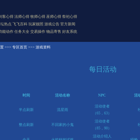
刺客心得
法师心得
牧师心得
巫师心得
祭祀心得
论坛热点
飞飞百科
玩家靓照
游戏公告 官方新闻
功能动作
任务大全
交易操作
物品寄售
好友系统
置 >>>
专区首页
>>>
游戏资料
每日活动
时间
活动名称
NPC
活
活动使者
半点刷新
流星雨
（65，63）
活动使者
整点刷新
不回家的小鬼
（85，90）
活动介绍人
全天
火焰杯的试炼
经验