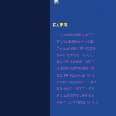
官方新闻
・
中国游客遭日媒围观 新飞飞
・
新飞飞采风团沦陷东京Hello
Hitty
・
二次元圣地巡礼! 带你走进最
・
炸年兽 领大红包 《新飞飞》
・
装备升级 流派差异 《新飞飞
・
技能震屏 感官型玩家谈《新
・
热血冲锋 职业高玩谈《新飞
・
四大春节活动热血出击《新飞
・
磊又撒钱了 《新飞飞》千万
・
新飞飞2013资料片发布 美女
・
网易3D飞行奇幻网游《新飞飞