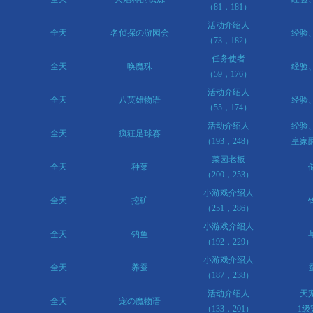
（81，181）
活动介绍人
全天
名侦探の游园会
经验
（73，182）
任务使者
全天
唤魔珠
经验
（59，176）
活动介绍人
全天
八英雄物语
经验
（55，174）
活动介绍人
经验
全天
疯狂足球赛
（193，248）
皇家
菜园老板
全天
种菜
（200，253）
小游戏介绍人
全天
挖矿
（251，286）
小游戏介绍人
全天
钓鱼
（192，229）
小游戏介绍人
全天
养蚕
（187，238）
活动介绍人
天
全天
宠の魔物语
（133，201）
1级