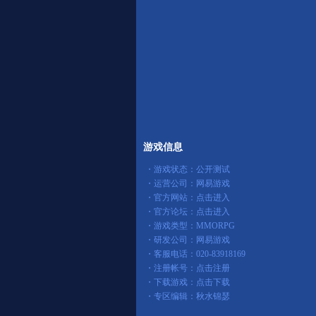
游戏信息
・游戏状态：公开测试
・运营公司：网易游戏
・官方网站：
点击进入
・官方论坛：
点击进入
・游戏类型：MMORPG
・研发公司：网易游戏
・客服电话：020-83918169
・注册帐号：
点击注册
・下载游戏：
点击下载
・专区编辑：秋水锦瑟