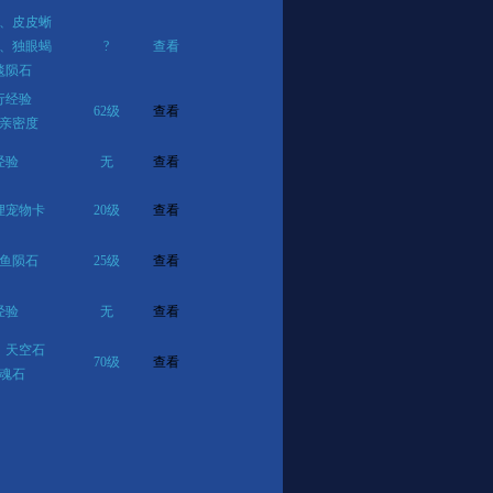
、皮皮蜥
、独眼蝎
?
查看
毯陨石
行经验
62级
查看
亲密度
经验
无
查看
狸宠物卡
20级
查看
鱼陨石
25级
查看
经验
无
查看
、天空石
70级
查看
魂石