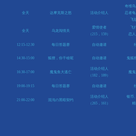
奇维鸟
全天
达摩克斯之怒
活动介绍人
忍者龟
飞
爱情使者
飞
全天
乌龙闯情关
（215，159）
恋人
12:15-12:30
每日答题赛
自动邀请
14:30-15:00
狐狸，你干啥呢
自动邀请
鬼狐
活动介绍人
16:30-17:00
魔鬼鱼大逃亡
魔鬼
（182，189）
19:00-19:15
每日答题赛
自动邀请
活动介绍人
银币
21:00-22:00
混沌の黑暗契约
（265，161）
精