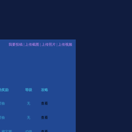
我要投稿
|
上传截图
|
上传照片
|
上传视频
动奖励
等级
攻略
经验
无
查看
经验
无
查看
、藏宝图
45级
查看