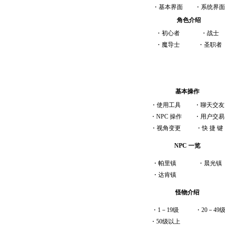
・
基本界面
・
系统界面
角色介绍
・
初心者
・
战士
・
魔导士
・
圣职者
游 戏 入 门
基本操作
・
使用工具
・
聊天交友
・
NPC 操作
・
用户交易
・
视角变更
・
快 捷 键
NPC 一览
・
帕里镇
・
晨光镇
・
达肯镇
怪物介绍
・
1－19级
・
20－49
・
50级以上