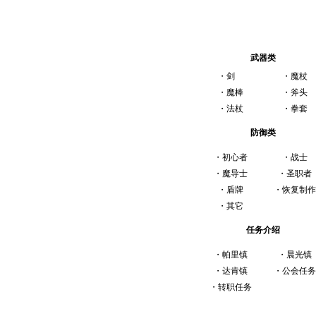
装 备 任 务
武器类
・
剑
・
魔杖
・
魔棒
・
斧头
・
法杖
・
拳套
防御类
・
初心者
・
战士
・
魔导士
・
圣职者
・
盾牌
・
恢复制作
・
其它
任务介绍
・
帕里镇
・
晨光镇
・
达肯镇
・
公会任务
・
转职任务