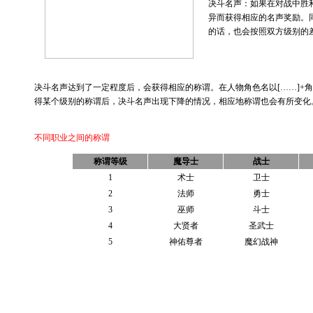
决斗名声：如果在对战中胜
异而获得相应的名声奖励。
的话，也会按照双方级别的
决斗名声达到了一定程度后，会获得相应的称谓。在人物角色名以[……]+
得某个级别的称谓后，决斗名声出现下降的情况，相应地称谓也会有所变化
不同职业之间的称谓
称谓等级
魔导士
战士
1
术士
卫士
2
法师
勇士
3
巫师
斗士
4
大贤者
圣武士
5
神佑尊者
魔幻战神