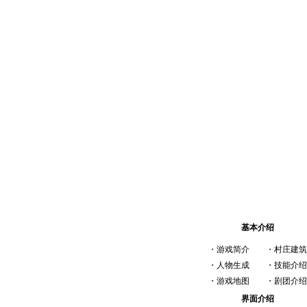
新 手 介 绍
基本介绍
・
游戏简介
・
村庄建筑
・
人物生成
・
技能介绍
・
游戏地图
・
剧团介绍
界面介绍