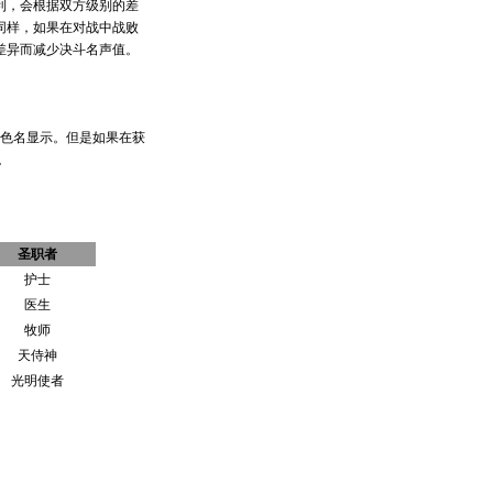
利，会根据双方级别的差
同样，如果在对战中战败
差异而减少决斗名声值。
角色名显示。但是如果在获
。
圣职者
护士
医生
牧师
天侍神
光明使者