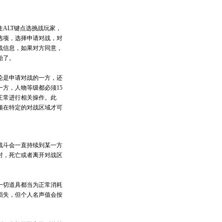
住ALT键点选挑战玩家，
选项，选择申请对战，对
战信息，如果对方同意，
始了。
论是申请对战的一方，还
一方，人物等级都必须15
正常进行相关操作。此
须在特定的对战区域才可
战斗会一直持续到某一方
时，死亡或者离开对战区
。
一切道具都当为正常消耗
损失，但个人名声值会按